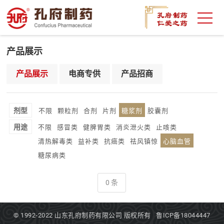
产品展示
产品展示
电商专供
产品招商
剂型
不限
颗粒剂
合剂
片剂
糖浆剂
胶囊剂
用途
不限
感冒类
健脾胃类
消炎泄火类
止咳类
清热解毒类
益补类
抗癌类
祛风镇惊
心脑血管
糖尿病类
0 条
© 1992-2022
山东孔府制药有限公司
版权所有
鲁ICP备18044447