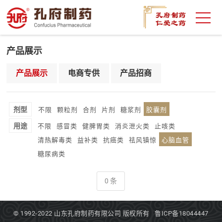
产品展示
产品展示
电商专供
产品招商
剂型
不限
颗粒剂
合剂
片剂
糖浆剂
胶囊剂
用途
不限
感冒类
健脾胃类
消炎泄火类
止咳类
清热解毒类
益补类
抗癌类
祛风镇惊
心脑血管
糖尿病类
0 条
© 1992-2022
山东孔府制药有限公司
版权所有
鲁ICP备18044447