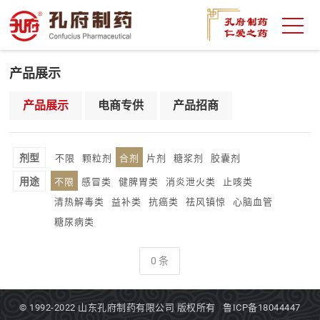
产品展示
产品展示
电商专供
产品招商
剂型
不限
颗粒剂
合剂
片剂
糖浆剂
胶囊剂
用途
不限
感冒类
健脾胃类
消炎泄火类
止咳类
清热解毒类
益补类
抗癌类
祛风镇惊
心脑血管
糖尿病类
0 条
© 1992-2022
山东孔府制药有限公司
版权所有
鲁ICP备18044447